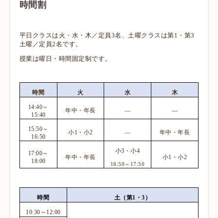
時間割
平日クラスは火・水・木／定員3名、土曜クラスは第1・第3
土曜／定員2名です。
授業は曜日・時間固定制です。
時間
火
水
木
14:40～
年中・年長
―
―
15:40
15:50～
小1・小2
―
年中・年長
16:50
小3・小4
17:00～
年中・年長
小1・小2
18:00
16:50～17:50
時間
土（第1・3）
10:30～12:00